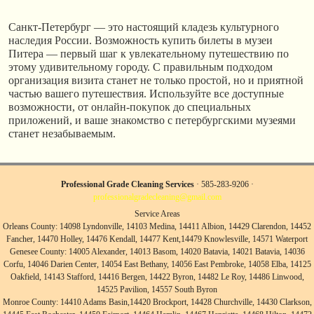
Санкт-Петербург — это настоящий кладезь культурного
наследия России. Возможность купить билеты в музеи
Питера — первый шаг к увлекательному путешествию по
этому удивительному городу. С правильным подходом
организация визита станет не только простой, но и приятной
частью вашего путешествия. Используйте все доступные
возможности, от онлайн-покупок до специальных
приложений, и ваше знакомство с петербургскими музеями
станет незабываемым.
Professional Grade Cleaning Services
· 585-283-9206 ·
professionalgradecleaning@gmail.com
Service Areas
Orleans County: 14098 Lyndonville, 14103 Medina, 14411 Albion, 14429 Clarendon, 14452
Fancher, 14470 Holley, 14476 Kendall, 14477 Kent,14479 Knowlesville, 14571 Waterport
Genesee County: 14005 Alexander, 14013 Basom, 14020 Batavia, 14021 Batavia, 14036
Corfu, 14046 Darien Center, 14054 East Bethany, 14056 East Pembroke, 14058 Elba, 14125
Oakfield, 14143 Stafford, 14416 Bergen, 14422 Byron, 14482 Le Roy, 14486 Linwood,
14525 Pavilion, 14557 South Byron
Monroe County: 14410 Adams Basin,14420 Brockport, 14428 Churchville, 14430 Clarkson,